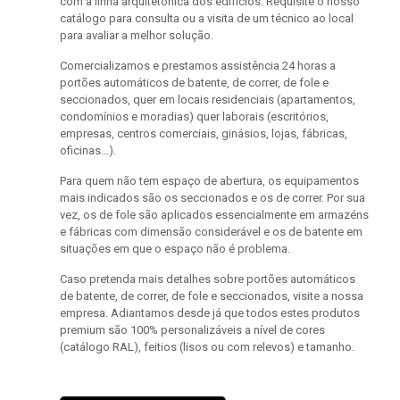
com a linha arquitetónica dos edifícios. Requisite o nosso
catálogo para consulta ou a visita de um técnico ao local
para avaliar a melhor solução.
Comercializamos e prestamos assistência 24 horas a
portões automáticos de batente, de correr, de fole e
seccionados, quer em locais residenciais (apartamentos,
condomínios e moradias) quer laborais (escritórios,
empresas, centros comerciais, ginásios, lojas, fábricas,
oficinas…).
Para quem não tem espaço de abertura, os equipamentos
mais indicados são os seccionados e os de correr. Por sua
vez, os de fole são aplicados essencialmente em armazéns
e fábricas com dimensão considerável e os de batente em
situações em que o espaço não é problema.
Caso pretenda mais detalhes sobre portões automáticos
de batente, de correr, de fole e seccionados, visite a nossa
empresa. Adiantamos desde já que todos estes produtos
premium são 100% personalizáveis a nível de cores
(catálogo RAL), feitios (lisos ou com relevos) e tamanho.