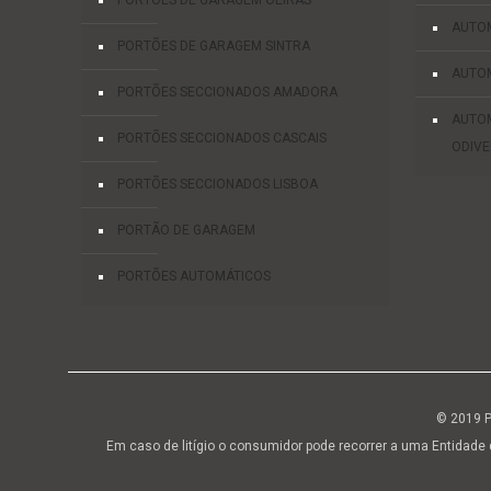
PORTÕES DE GARAGEM OEIRAS
AUTOM
PORTÕES DE GARAGEM SINTRA
AUTOM
PORTÕES SECCIONADOS AMADORA
AUTO
PORTÕES SECCIONADOS CASCAIS
ODIVE
PORTÕES SECCIONADOS LISBOA
PORTÃO DE GARAGEM
PORTÕES AUTOMÁTICOS
© 2019 P
Em caso de litígio o consumidor pode recorrer a uma Entidade