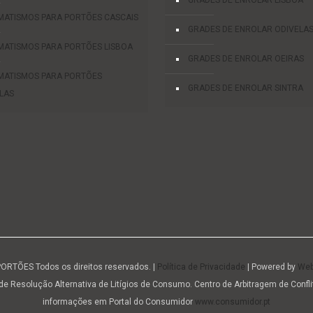
GRADES DE ENROLAR LISBOA
ATISMOS PARA PORTÕES CASCAIS
GRADES DE ENROLAR ODIVELA
ATISMOS PARA PORTÕES LISBOA
GRADES DE ENROLAR OEIRAS
MATISMOS PARA PORTÕES
GRADES DE ENROLAR SINTRA
LAS
ORTÕES Todos os direitos reservados. |
Política de Privacidade
| Powered by
Web
 de Resolução Alternativa de Litígios de Consumo. Centro de Arbitragem de Conf
informações em Portal do Consumidor
www.consumidor.pt