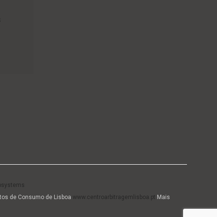
S
systems
litos de Consumo de Lisboa
www.centroarbitragemlisboa.pt
Mais